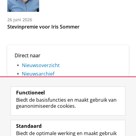
26 juni 2026
Stevinpremie voor Iris Sommer
Direct naar
Nieuwsoverzicht
Nieuwsarchief
Functioneel
Biedt de basisfuncties en maakt gebruik van
geanonimiseerde cookies.
F
L
R
I
Y
Volg de RUG
a
i
S
n
o
Standaard
c
n
S
s
u
Biedt de optimale werking en maakt gebruik
e
k
-
t
T
Studiekiezers