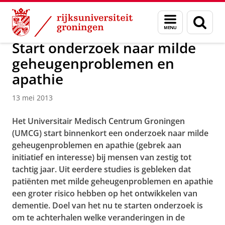
Skip
Skip
Over ons
Actueel
Nieuws
Nieuwsberichten
Menu
Zoek
to
to
en
Content
Navigation
zoeken
Start onderzoek naar milde
geheugenproblemen en
apathie
13 mei 2013
Het Universitair Medisch Centrum Groningen
(UMCG) start binnenkort een onderzoek naar milde
geheugenproblemen en apathie (gebrek aan
initiatief en interesse) bij mensen van zestig tot
tachtig jaar. Uit eerdere studies is gebleken dat
patiënten met milde geheugenproblemen en apathie
een groter risico hebben op het ontwikkelen van
dementie. Doel van het nu te starten onderzoek is
om te achterhalen welke veranderingen in de