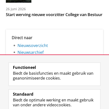
26 juni 2026
Start werving nieuwe voorzitter College van Bestuur
Direct naar
Nieuwsoverzicht
Nieuwsarchief
Functioneel
Biedt de basisfuncties en maakt gebruik van
geanonimiseerde cookies.
F
L
R
I
Y
Volg de RUG
a
i
S
n
o
Standaard
c
n
S
s
u
Biedt de optimale werking en maakt gebruik
e
k
-
t
T
Studiekiezers
van onder andere videocookies.
b
e
f
a
u