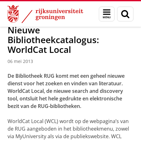
Skip
Skip
Over ons
Actueel
Nieuws
Nieuwsberichten
Menu
Zoek
to
to
en
Content
Navigation
zoeken
Nieuwe
Bibliotheekcatalogus:
WorldCat Local
06 mei 2013
De Bibliotheek RUG komt met een geheel nieuwe
dienst voor het zoeken en vinden van literatuur.
WorldCat Local, de nieuwe
search and discovery
tool
, ontsluit het hele gedrukte en elektronische
bezit van de RUG-bibliotheken.
WorldCat Local (WCL) wordt op de webpagina’s van
de RUG aangeboden in het bibliotheekmenu, zowel
via MyUniversity als via de publiekswebsite. WCL