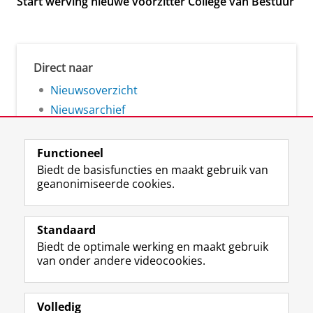
Start werving nieuwe voorzitter College van Bestuur
Direct naar
Nieuwsoverzicht
Nieuwsarchief
Functioneel
Biedt de basisfuncties en maakt gebruik van
geanonimiseerde cookies.
F
L
R
I
Y
Volg de RUG
a
i
S
n
o
Standaard
c
n
S
s
u
Biedt de optimale werking en maakt gebruik
e
k
-
t
T
Studiekiezers
van onder andere videocookies.
b
e
f
a
u
Maatschappij/bedrijven
o
d
e
g
b
o
I
e
r
e
Alumni
k
n
d
a
-
Volledig