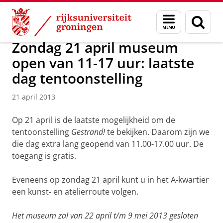
Skip
Skip
Over ons
Actueel
Nieuws
Nieuwsberichten
Menu
Zoek
to
to
en
Content
Navigation
zoeken
Zondag 21 april museum
open van 11-17 uur: laatste
dag tentoonstelling
21 april 2013
Op 21 april is de laatste mogelijkheid om de
tentoonstelling
Gestrand!
te bekijken. Daarom zijn we
die dag extra lang geopend van 11.00-17.00 uur. De
toegang is gratis.
Eveneens op zondag 21 april kunt u in het A-kwartier
een kunst- en atelierroute volgen.
Het museum zal van 22 april t/m 9 mei 2013 gesloten