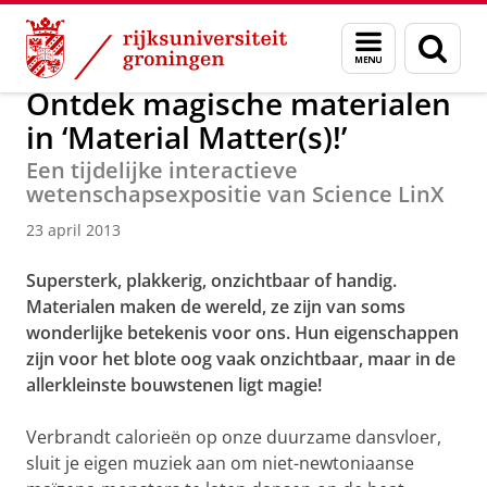
Skip
Skip
Over ons
Actueel
Nieuws
Nieuwsberichten
Menu
Zoek
to
to
en
Content
Navigation
zoeken
Ontdek magische materialen
in ‘Material Matter(s)!’
Een tijdelijke interactieve
wetenschapsexpositie van Science LinX
23 april 2013
Supersterk, plakkerig, onzichtbaar of handig.
Materialen maken de wereld, ze zijn van soms
wonderlijke betekenis voor ons. Hun eigenschappen
zijn voor het blote oog vaak onzichtbaar, maar in de
allerkleinste bouwstenen ligt magie!
Verbrandt calorieën op onze duurzame dansvloer,
sluit je eigen muziek aan om niet-newtoniaanse