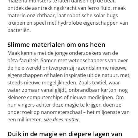
maïzena-monsters te laten dansen op de beat,
ontdek de aantrekkingskracht van ferro fluid, maak
materie onzichtbaar, laat robotische solar bugs
kruipen en speel met hydrofobe eigenschappen van
bacteriën.
Slimme materialen om ons heen
Maak kennis met de jonge onderzoekers van de
bèta-faculteit. Samen met wetenschappers van over
de hele wereld ontwerpen zij razendslimme nieuwe
eigenschappen of halen inspiratie uit de natuur, met
steeds nieuwe mogelijkheden. Zoals textiel, waar
water zomaar vanaf glijdt, onbrandbaar karton, nog
kleinere computerchips of nieuwe medicijnen. Om
hun vingers achter deze magie te krijgen doen ze
onderzoek op nanometerschaal – het miljoenste van
een millimeter.
Size
does
matter
.
Duik in de magie en diepere lagen van