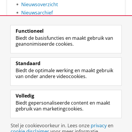
Nieuwsoverzicht
Nieuwsarchief
Functioneel
Biedt de basisfuncties en maakt gebruik van
geanonimiseerde cookies.
F
L
R
I
Y
Volg de RUG
a
i
S
n
o
Standaard
c
n
S
s
u
Biedt de optimale werking en maakt gebruik
e
k
-
t
T
Studiekiezers
van onder andere videocookies.
b
e
f
a
u
Maatschappij/bedrijven
o
d
e
g
b
o
I
e
r
e
Alumni
k
n
d
a
-
Volledig
p
-
R
m
k
Biedt gepersonaliseerde content en maakt
Over ons
a
p
i
-
a
gebruik van marketingcookies.
g
a
j
a
n
i
g
k
c
a
Disclaimer & Copyright
Privacy
Cookies
n
i
s
c
a
Stel je cookievoorkeur in. Lees onze
privacy
en
Inloggen
a
n
u
o
l
cookie disclaimer
voor meer informatie.