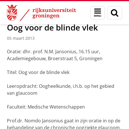
Skip
Skip
Over ons
Actueel
Nieuws
Nieuwsberichten
Menu
Zoek
to
to
en
Content
Navigation
zoeken
Oog voor de blinde vlek
05 maart 2013
Oratie: dhr. prof. N.M. Jansonius, 16.15 uur,
Academiegebouw, Broerstraat 5, Groningen
Titel: Oog voor de blinde vlek
Leeropdracht: Oogheelkunde, i.h.b. op het gebied
van glaucoom
Faculteit: Medische Wetenschappen
Prof.dr. Nomdo Jansonius gaat in zijn oratie in op de
behandeling van de chronische oogziekte glaucoom.