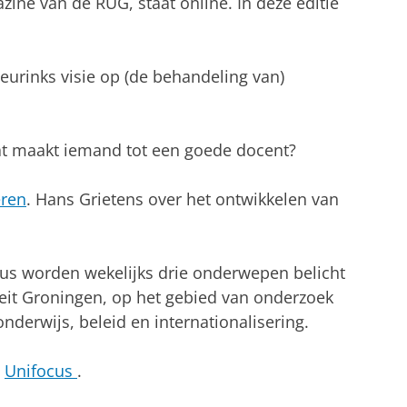
ine van de RUG, staat online. In deze editie
eurinks visie op (de behandeling van)
 maakt iemand tot een goede docent?
eren
. Hans Grietens over het ontwikkelen van
cus worden wekelijks drie onderwepen belicht
teit Groningen, op het gebied van onderzoek
nderwijs, beleid en internationalisering.
Unifocus
.