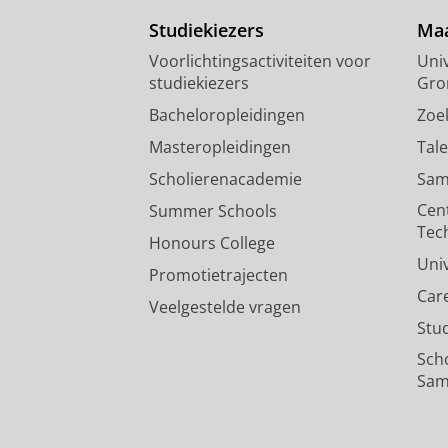
Studiekiezers
Maa
Voorlichtingsactiviteiten voor
Univ
studiekiezers
Gro
Bacheloropleidingen
Zoe
Masteropleidingen
Tal
Scholierenacademie
Sam
Cen
Summer Schools
Tec
Honours College
Uni
Promotietrajecten
Car
Veelgestelde vragen
Stu
Sch
Sam