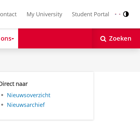
ontact
My University
Student Portal
Contr
Nederlands
English
 ons
Zoeken
Direct naar
Nieuwsoverzicht
Nieuwsarchief