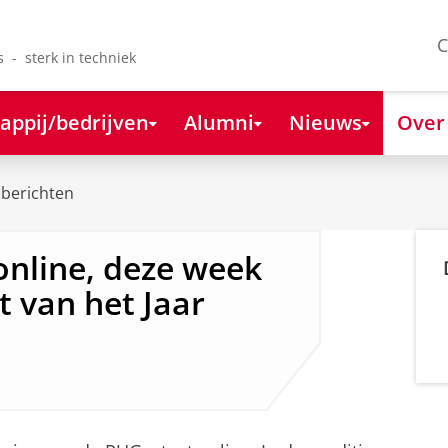
C
s - sterk in techniek
appij/bedrijven
Alumni
Nieuws
Over
berichten
nline, deze week
t van het Jaar