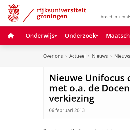
Skip
Skip
to
to
Content
Navigation
breed in kenni
Home
Onderwijs
Onderzoek
Maatsch
Over ons
Actueel
Nieuws
Nieuws
Nieuwe Unifocus o
met o.a. de Docen
verkiezing
06 februari 2013