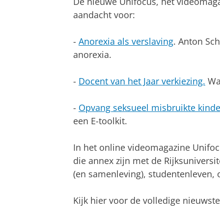
De nieuwe Unifocus, het videomagaz
aandacht voor:
-
Anorexia als verslaving
. Anton Sch
anorexia.
-
Docent van het Jaar verkiezing.
Wat
-
Opvang seksueel misbruikte kind
een E-toolkit.
In het online videomagazine Unifo
die annex zijn met de Rijksuniversi
(en samenleving), studentenleven, o
Kijk hier voor de volledige nieuwste