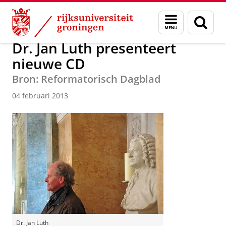
Skip
Skip
Over ons
Actueel
Nieuws
Nieuwsberichten
Menu
Zoek
to
to
en
Content
Navigation
zoeken
Dr. Jan Luth presenteert
nieuwe CD
Bron: Reformatorisch Dagblad
04 februari 2013
Dr. Jan Luth