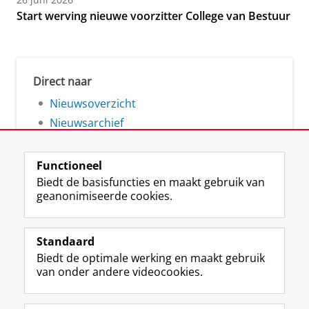
Start werving nieuwe voorzitter College van Bestuur
Direct naar
Nieuwsoverzicht
Nieuwsarchief
Functioneel
Biedt de basisfuncties en maakt gebruik van
geanonimiseerde cookies.
F
L
R
I
Y
Volg de RUG
a
i
S
n
o
Standaard
c
n
S
s
u
Biedt de optimale werking en maakt gebruik
e
k
-
t
T
Studiekiezers
van onder andere videocookies.
b
e
f
a
u
Maatschappij/bedrijven
o
d
e
g
b
o
I
e
r
e