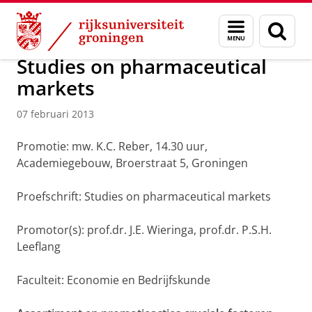
Skip
Skip
Over ons
Actueel
Nieuws
Nieuwsberichten
Menu
Zoek
to
to
en
Content
Navigation
zoeken
Studies on pharmaceutical
markets
07 februari 2013
Promotie: mw. K.C. Reber, 14.30 uur,
Academiegebouw, Broerstraat 5, Groningen
Proefschrift: Studies on pharmaceutical markets
Promotor(s): prof.dr. J.E. Wieringa, prof.dr. P.S.H.
Leeflang
Faculteit: Economie en Bedrijfskunde