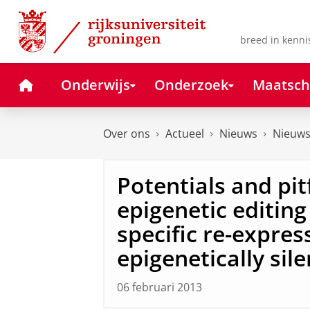
Skip
Skip
to
to
Content
Navigation
breed in kenni
Home
Onderwijs
Onderzoek
Maatsch
Over ons
Actueel
Nieuws
Nieuws
Potentials and pitf
epigenetic editing
specific re-expres
epigenetically sil
06 februari 2013