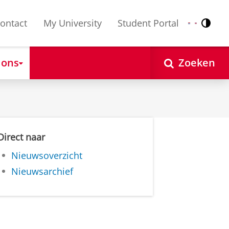
ontact
My University
Student Portal
Contr
Nederlands
English
 ons
Zoeken
Direct naar
Nieuwsoverzicht
Nieuwsarchief