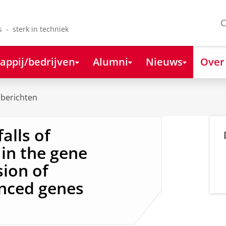
C
s - sterk in techniek
appij/bedrijven
Alumni
Nieuws
Over
berichten
alls of
 in the gene
sion of
enced genes