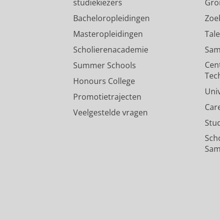
studiekiezers
Gro
Bacheloropleidingen
Zoe
Masteropleidingen
Tal
Scholierenacademie
Sam
Cen
Summer Schools
Tec
Honours College
Uni
Promotietrajecten
Car
Veelgestelde vragen
Stu
Sch
Sam