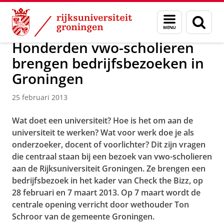
Skip
Skip
Over ons
Actueel
Nieuws
Nieuwsberichten
Menu
Zoek
to
to
en
Content
Navigation
zoeken
Honderden vwo-scholieren
brengen bedrijfsbezoeken in
Groningen
25 februari 2013
Wat doet een universiteit? Hoe is het om aan de
universiteit te werken? Wat voor werk doe je als
onderzoeker, docent of voorlichter? Dit zijn vragen
die centraal staan bij een bezoek van vwo-scholieren
aan de Rijksuniversiteit Groningen. Ze brengen een
bedrijfsbezoek in het kader van Check the Bizz, op
28 februari en 7 maart 2013. Op 7 maart wordt de
centrale opening verricht door wethouder Ton
Schroor van de gemeente Groningen.