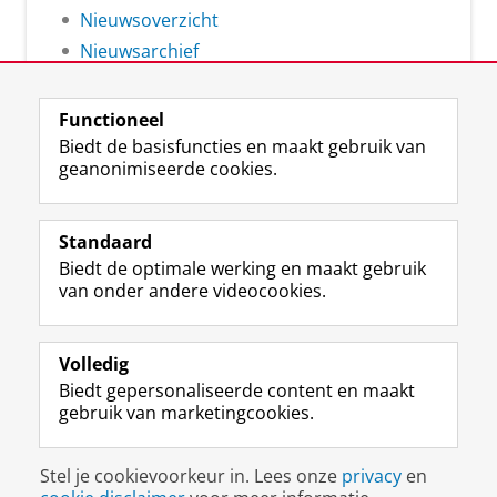
Nieuwsoverzicht
Nieuwsarchief
Functioneel
Biedt de basisfuncties en maakt gebruik van
geanonimiseerde cookies.
F
L
R
I
Y
Volg de RUG
a
i
S
n
o
Standaard
c
n
S
s
u
Biedt de optimale werking en maakt gebruik
e
k
-
t
T
Studiekiezers
van onder andere videocookies.
b
e
f
a
u
Maatschappij/bedrijven
o
d
e
g
b
o
I
e
r
e
Alumni
k
n
d
a
-
Volledig
p
-
R
m
k
Biedt gepersonaliseerde content en maakt
Over ons
a
p
i
-
a
gebruik van marketingcookies.
g
a
j
a
n
i
g
k
c
a
Disclaimer & Copyright
Privacy
Cookies
n
i
s
c
a
Stel je cookievoorkeur in. Lees onze
privacy
en
Inloggen
a
n
u
o
l