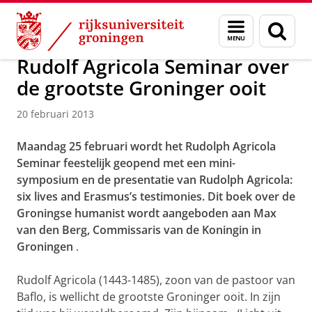
Skip
Skip
Over ons
Actueel
Nieuws
Nieuwsberichten
Menu
Zoek
to
to
en
Content
Navigation
zoeken
Rudolf Agricola Seminar over
de grootste Groninger ooit
20 februari 2013
Maandag 25 februari wordt het Rudolph Agricola
Seminar feestelijk geopend met een mini-
symposium en de presentatie van
Rudolph Agricola:
six lives and Erasmus’s testimonies
. Dit boek over de
Groningse humanist wordt aangeboden aan Max
van den Berg, Commissaris van de Koningin in
Groningen
.
Rudolf Agricola (1443-1485), zoon van de pastoor van
Baflo, is wellicht de grootste Groninger ooit. In zijn