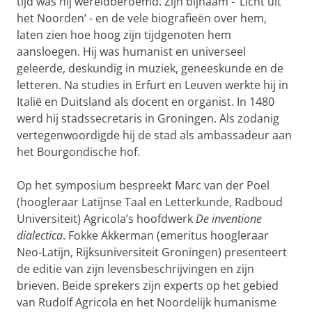
tijd was hij wereldberoemd. Zijn bijnaam - ‘Licht uit
het Noorden’ - en de vele biografieën over hem,
laten zien hoe hoog zijn tijdgenoten hem
aansloegen. Hij was humanist en universeel
geleerde, deskundig in muziek, geneeskunde en de
letteren. Na studies in Erfurt en Leuven werkte hij in
Italië en Duitsland als docent en organist. In 1480
werd hij stadssecretaris in Groningen. Als zodanig
vertegenwoordigde hij de stad als ambassadeur aan
het Bourgondische hof.
Op het symposium bespreekt Marc van der Poel
(hoogleraar Latijnse Taal en Letterkunde, Radboud
Universiteit) Agricola’s hoofdwerk
De inventione
dialectica
. Fokke Akkerman (emeritus hoogleraar
Neo-Latijn, Rijksuniversiteit Groningen) presenteert
de editie van zijn levensbeschrijvingen en zijn
brieven. Beide sprekers zijn experts op het gebied
van Rudolf Agricola en het Noordelijk humanisme