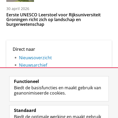
30 april 2026
Eerste UNESCO Leerstoel voor Rijksuniversiteit
Groningen richt zich op landschap en
burgerwetenschap
Direct naar
Nieuwsoverzicht
Nieuwsarchief
Functioneel
Biedt de basisfuncties en maakt gebruik van
geanonimiseerde cookies.
F
L
R
I
Y
Volg de RUG
a
i
S
n
o
Standaard
c
n
S
s
u
Biedt de optimale werking en maakt gebruik
e
k
-
t
T