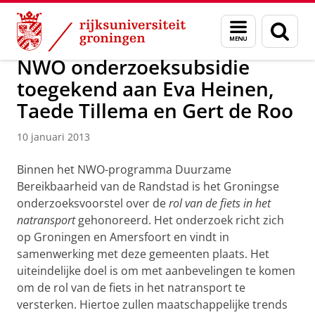
Skip
Skip
Over ons
Actueel
Nieuws
Nieuwsberichten
Menu
Zoek
to
to
en
Content
Navigation
zoeken
NWO onderzoeksubsidie
toegekend aan Eva Heinen,
Taede Tillema en Gert de Roo
10 januari 2013
Binnen het NWO-programma Duurzame
Bereikbaarheid van de Randstad is het Groningse
onderzoeksvoorstel over de
rol van de fiets in het
natransport
gehonoreerd. Het onderzoek richt zich
op Groningen en Amersfoort en vindt in
samenwerking met deze gemeenten plaats. Het
uiteindelijke doel is om met aanbevelingen te komen
om de rol van de fiets in het natransport te
versterken. Hiertoe zullen maatschappelijke trends