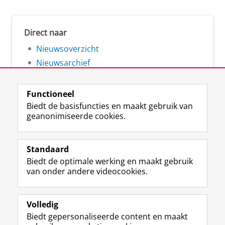
Direct naar
Nieuwsoverzicht
Nieuwsarchief
Functioneel
Biedt de basisfuncties en maakt gebruik van
geanonimiseerde cookies.
F
L
R
I
Y
Volg de RUG
a
i
S
n
o
Standaard
c
n
S
s
u
Biedt de optimale werking en maakt gebruik
e
k
-
t
T
Studiekiezers
van onder andere videocookies.
b
e
f
a
u
Maatschappij/bedrijven
o
d
e
g
b
o
I
e
r
e
Alumni
k
n
d
a
-
Volledig
p
-
R
m
k
Biedt gepersonaliseerde content en maakt
Over ons
a
p
i
-
a