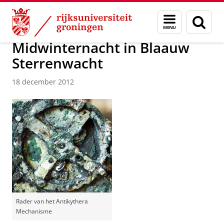
Skip
Skip
Over ons
Actueel
Nieuws
Nieuwsberichten
Menu
Zoek
to
to
en
Content
Navigation
zoeken
Midwinternacht in Blaauw
Sterrenwacht
18 december 2012
Rader van het Antikythera
Mechanisme