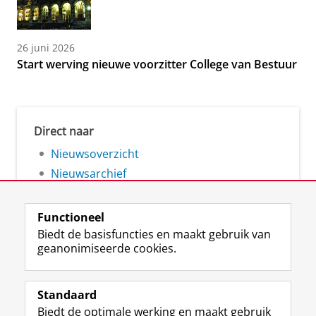
26 juni 2026
Start werving nieuwe voorzitter College van Bestuur
Direct naar
Nieuwsoverzicht
Nieuwsarchief
Functioneel
Biedt de basisfuncties en maakt gebruik van
geanonimiseerde cookies.
F
L
R
I
Y
Volg de RUG
a
i
S
n
o
Standaard
c
n
S
s
u
Biedt de optimale werking en maakt gebruik
e
k
-
t
T