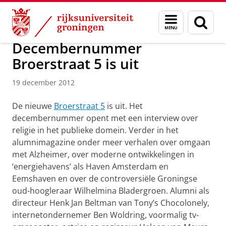
Skip
Skip
Over ons
Actueel
Nieuws
Nieuwsberichten
Menu
Zoek
to
to
en
Content
Navigation
zoeken
Decembernummer
Broerstraat 5 is uit
19 december 2012
De nieuwe
Broerstraat 5
is uit. Het
decembernummer opent met een interview over
religie in het publieke domein. Verder in het
alumnimagazine onder meer verhalen over omgaan
met Alzheimer, over moderne ontwikkelingen in
‘energiehavens’ als Haven Amsterdam en
Eemshaven en over de controversiële Groningse
oud-hoogleraar Wilhelmina Bladergroen. Alumni als
directeur Henk Jan Beltman van Tony’s Chocolonely,
internetondernemer Ben Woldring, voormalig tv-