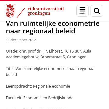
Skip
Skip
Over ons
Actueel
Nieuws
Nieuwsberichten
Menu
Zoek
to
to
en
Content
Navigation
zoeken
Van ruimtelijke econometrie
naar regionaal beleid
11 december 2012
Oratie: dhr. prof.dr. J.P. Elhorst, 16.15 uur, Aula
Academiegebouw, Broerstraat 5, Groningen
Titel: Van ruimtelijke econometrie naar regionaal
beleid
Leeropdracht: Regionale economie
Faculteit: Economie en Bedrijfskunde