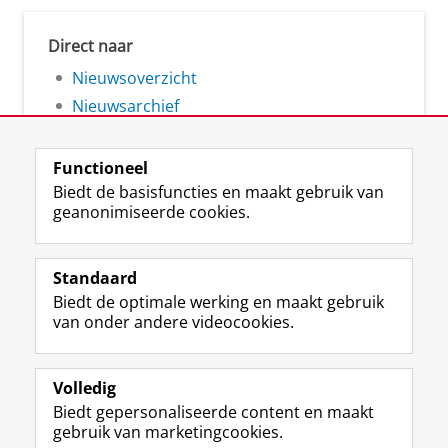
Direct naar
Nieuwsoverzicht
Nieuwsarchief
Functioneel
Biedt de basisfuncties en maakt gebruik van
geanonimiseerde cookies.
F
L
R
I
Y
Volg de RUG
a
i
S
n
o
Standaard
c
n
S
s
u
Biedt de optimale werking en maakt gebruik
e
k
-
t
T
Studiekiezers
van onder andere videocookies.
b
e
f
a
u
Maatschappij/bedrijven
o
d
e
g
b
o
I
e
r
e
Alumni
k
n
d
a
-
Volledig
p
-
R
m
k
Biedt gepersonaliseerde content en maakt
Over ons
a
p
i
-
a
gebruik van marketingcookies.
g
a
j
a
n