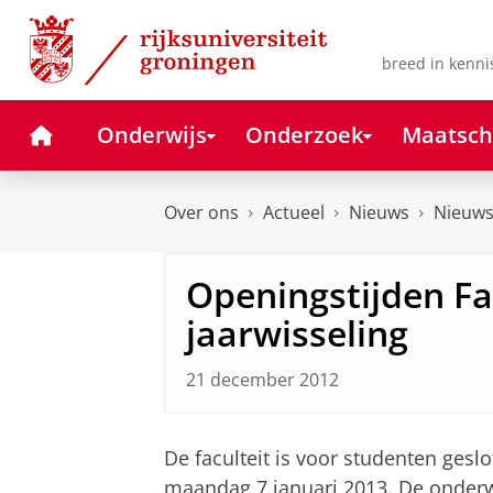
Skip
Skip
to
to
Content
Navigation
breed in kenni
Home
Onderwijs
Onderzoek
Maatsch
Over ons
Actueel
Nieuws
Nieuws
Openingstijden Fa
jaarwisseling
21 december 2012
De faculteit is voor studenten ges
maandag 7 januari 2013. De onderw