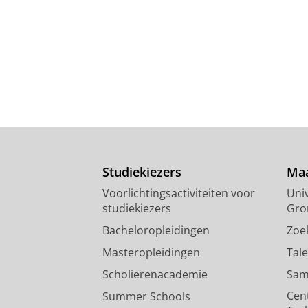
Studiekiezers
Maa
Voorlichtingsactiviteiten voor
Univ
studiekiezers
Gro
Bacheloropleidingen
Zoe
Masteropleidingen
Tal
Scholierenacademie
Sam
Cen
Summer Schools