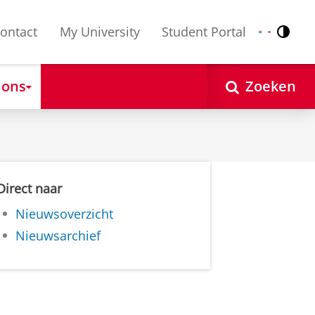
ontact
My University
Student Portal
Contr
Nederlands
English
 ons
Zoeken
Direct naar
Nieuwsoverzicht
Nieuwsarchief