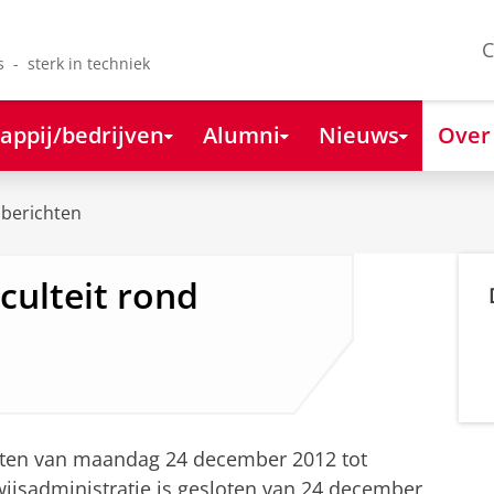
C
s - sterk in techniek
appij/bedrijven
Alumni
Nieuws
Over
berichten
culteit rond
loten van maandag 24 december 2012 tot
ijsadministratie is gesloten van 24 december