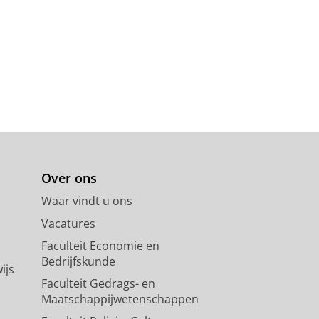
Over ons
Waar vindt u ons
Vacatures
Faculteit Economie en
Bedrijfskunde
ijs
Faculteit Gedrags- en
Maatschappijwetenschappen