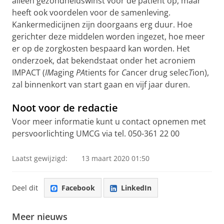
alleen gezondheidswinst voor de patiënt op, maar
heeft ook voordelen voor de samenleving.
Kankermedicijnen zijn doorgaans erg duur. Hoe
gerichter deze middelen worden ingezet, hoe meer
er op de zorgkosten bespaard kan worden. Het
onderzoek, dat bekendstaat onder het acroniem
IMPACT (
IM
aging
PA
tients for
C
ancer drug selec
T
ion),
zal binnenkort van start gaan en vijf jaar duren.
Noot voor de redactie
Voor meer informatie kunt u contact opnemen met
persvoorlichting UMCG via tel. 050-361 22 00
Laatst gewijzigd:
13 maart 2020 01:50
Deel dit
Facebook
LinkedIn
Meer nieuws