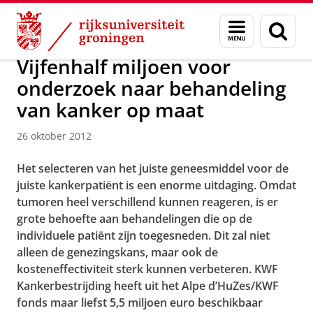
Skip
Skip
Over ons
Actueel
Nieuws
Nieuwsberichten
Menu
Zoek
to
to
en
Content
Navigation
zoeken
Vijfenhalf miljoen voor
onderzoek naar behandeling
van kanker op maat
26 oktober 2012
Het selecteren van het juiste geneesmiddel voor de
juiste kankerpatiënt is een enorme uitdaging. Omdat
tumoren heel verschillend kunnen reageren, is er
grote behoefte aan behandelingen die op de
individuele patiënt zijn toegesneden. Dit zal niet
alleen de genezingskans, maar ook de
kosteneffectiviteit sterk kunnen verbeteren. KWF
Kankerbestrijding heeft uit het Alpe d’HuZes/KWF
fonds maar liefst 5,5 miljoen euro beschikbaar