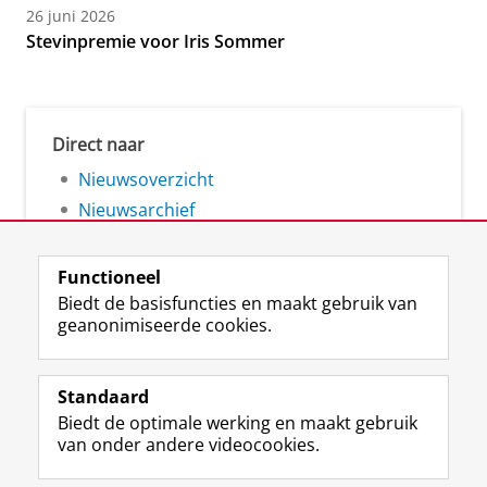
26 juni 2026
Stevinpremie voor Iris Sommer
Direct naar
Nieuwsoverzicht
Nieuwsarchief
Functioneel
Biedt de basisfuncties en maakt gebruik van
geanonimiseerde cookies.
F
L
R
I
Y
Volg de RUG
a
i
S
n
o
Standaard
c
n
S
s
u
Biedt de optimale werking en maakt gebruik
e
k
-
t
T
Studiekiezers
van onder andere videocookies.
b
e
f
a
u
Maatschappij/bedrijven
o
d
e
g
b