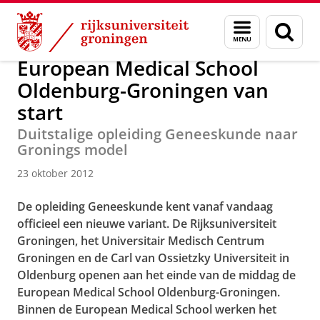
Skip
Skip
Over ons
Actueel
Nieuws
Nieuwsberichten
Menu
Zoek
to
to
en
Content
Navigation
zoeken
European Medical School
Oldenburg-Groningen van
start
Duitstalige opleiding Geneeskunde naar
Gronings model
23 oktober 2012
De opleiding Geneeskunde kent vanaf vandaag
officieel een nieuwe variant. De Rijksuniversiteit
Groningen, het Universitair Medisch Centrum
Groningen en de Carl van Ossietzky Universiteit in
Oldenburg openen aan het einde van de middag de
European Medical School Oldenburg-Groningen.
Binnen de European Medical School werken het