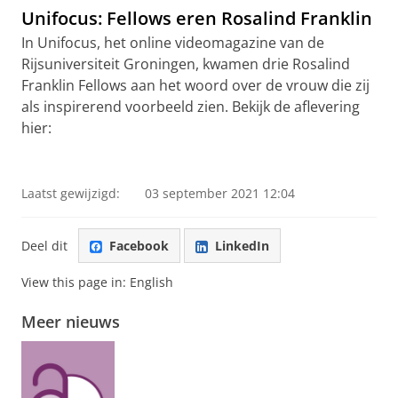
video te zien
Unifocus: Fellows eren Rosalind Franklin
In Unifocus, het online videomagazine van de
Rijsuniversiteit Groningen, kwamen drie Rosalind
Franklin Fellows aan het woord over de vrouw die zij
als inspirerend voorbeeld zien. Bekijk de aflevering
hier:
Unifocus: Fellows honour Rosalind Franklin
Pas uw cookie instellingen aan
om deze
video te zien
Laatst gewijzigd:
03 september 2021 12:04
Deel dit
Facebook
LinkedIn
View this page in:
English
Meer nieuws