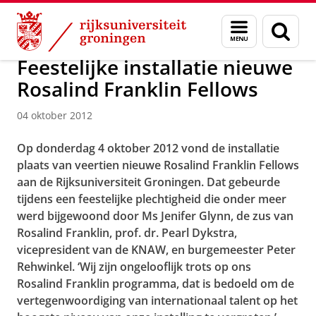
Skip
Skip
Over ons
Actueel
Nieuws
Nieuwsberichten
Menu
Zoek
to
to
en
Content
Navigation
zoeken
Feestelijke installatie nieuwe
Rosalind Franklin Fellows
04 oktober 2012
Op donderdag 4 oktober 2012 vond de installatie
plaats van veertien nieuwe Rosalind Franklin Fellows
aan de Rijksuniversiteit Groningen. Dat gebeurde
tijdens een feestelijke plechtigheid die onder meer
werd bijgewoond door Ms Jenifer Glynn, de zus van
Rosalind Franklin, prof. dr. Pearl Dykstra,
vicepresident van de KNAW, en burgemeester Peter
Rehwinkel.
‘Wij zijn ongelooflijk trots op ons
Rosalind Franklin programma, dat is
bedoeld om de
vertegenwoordiging van internationaal talent op het