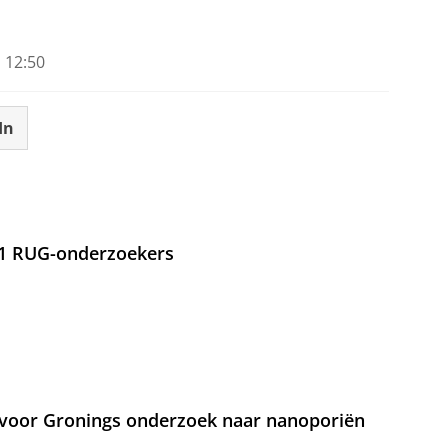
 12:50
In
21 RUG-onderzoekers
voor Gronings onderzoek naar nanoporiën