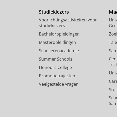
Studiekiezers
Maa
Voorlichtingsactiviteiten voor
Univ
studiekiezers
Gro
Bacheloropleidingen
Zoe
Masteropleidingen
Tal
Scholierenacademie
Sam
Cen
Summer Schools
Tec
Honours College
Uni
Promotietrajecten
Car
Veelgestelde vragen
Stu
Sch
Sam