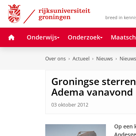
Skip
Skip
to
to
Content
Navigation
breed in kenni
Home
Onderwijs
Onderzoek
Maatsch
Over ons
Actueel
Nieuws
Nieuws
Groningse sterren
Adema vanavond i
03 oktober 2012
Op een k
Andesgeb