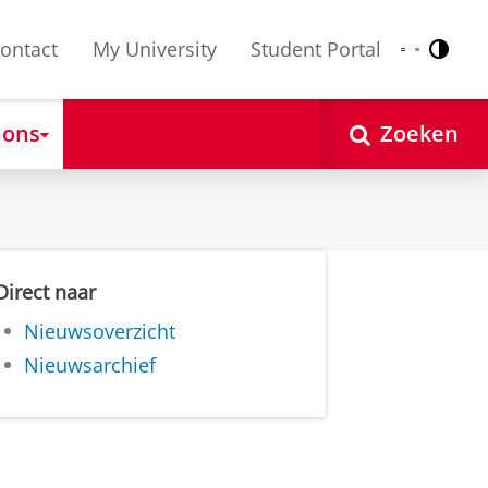
ontact
My University
Student Portal
Contr
Nederlands
English
 ons
Zoeken
Direct naar
Nieuwsoverzicht
Nieuwsarchief