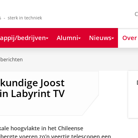
C
s - sterk in techniek
appij/bedrijven
Alumni
Nieuws
Over
berichten
kundige Joost
n Labyrint TV
ale hoogvlakte in het Chileense
ergte voeren zo’n veertig telescopen een