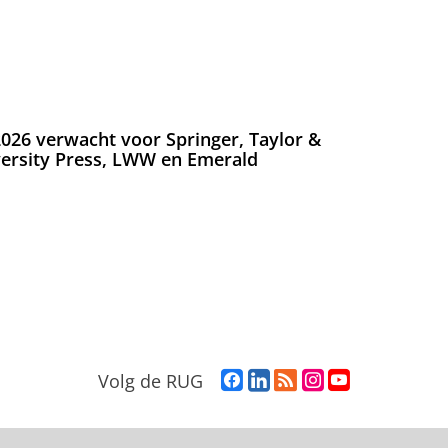
026 verwacht voor Springer, Taylor &
versity Press, LWW en Emerald
F
L
R
I
Y
Volg de RUG
a
i
S
n
o
c
n
S
s
u
e
k
-
t
T