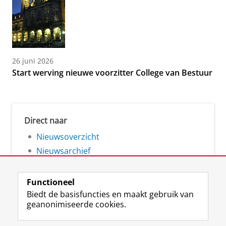
26 juni 2026
Start werving nieuwe voorzitter College van Bestuur
Direct naar
Nieuwsoverzicht
Nieuwsarchief
Functioneel
Biedt de basisfuncties en maakt gebruik van
geanonimiseerde cookies.
F
L
R
I
Y
Volg de RUG