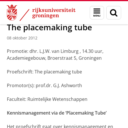
Skip
Skip
Over ons
Actueel
Nieuws
Nieuwsberichten
Menu
Zoek
to
to
en
Content
Navigation
zoeken
The placemaking tube
08 oktober 2012
Promotie: dhr. L.J.W. van Limburg , 14.30 uur,
Academiegebouw, Broerstraat 5, Groningen
Proefschrift: The placemaking tube
Promotor(s): prof.dr. G.J. Ashworth
Faculteit: Ruimtelijke Wetenschappen
Kennismanagement via de ‘Placemaking Tube’
Het proefschrift gaat over kennismanagement en