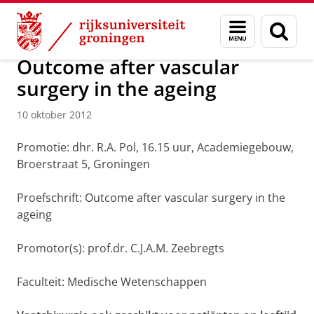
Skip
Skip
Over ons
Actueel
Nieuws
Nieuwsberichten
Menu
Zoek
to
to
en
Content
Navigation
zoeken
Outcome after vascular
surgery in the ageing
10 oktober 2012
Promotie: dhr. R.A. Pol, 16.15 uur, Academiegebouw,
Broerstraat 5, Groningen
Proefschrift: Outcome after vascular surgery in the
ageing
Promotor(s): prof.dr. C.J.A.M. Zeebregts
Faculteit: Medische Wetenschappen