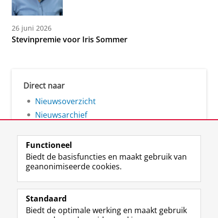
26 juni 2026
Stevinpremie voor Iris Sommer
Direct naar
Nieuwsoverzicht
Nieuwsarchief
Functioneel
Biedt de basisfuncties en maakt gebruik van
geanonimiseerde cookies.
F
L
R
I
Y
Volg de RUG
a
i
S
n
o
Standaard
c
n
S
s
u
Biedt de optimale werking en maakt gebruik
e
k
-
t
T
Studiekiezers