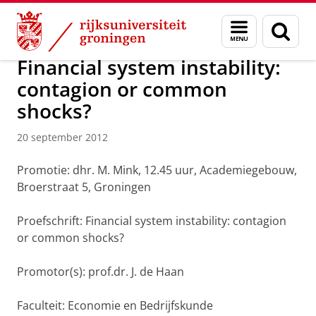
Skip
Skip
Over ons
Actueel
Nieuws
Nieuwsberichten
Menu
Zoek
to
to
en
Content
Navigation
zoeken
Financial system instability:
contagion or common
shocks?
20 september 2012
Promotie: dhr. M. Mink, 12.45 uur, Academiegebouw,
Broerstraat 5, Groningen
Proefschrift: Financial system instability: contagion
or common shocks?
Promotor(s): prof.dr. J. de Haan
Faculteit: Economie en Bedrijfskunde