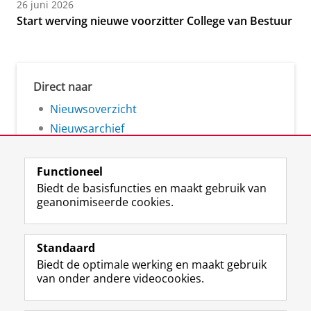
26 juni 2026
Start werving nieuwe voorzitter College van Bestuur
Direct naar
Nieuwsoverzicht
Nieuwsarchief
Functioneel
Biedt de basisfuncties en maakt gebruik van
geanonimiseerde cookies.
F
L
R
I
Y
Volg de RUG
a
i
S
n
o
Standaard
c
n
S
s
u
Biedt de optimale werking en maakt gebruik
e
k
-
t
T
Studiekiezers
van onder andere videocookies.
b
e
f
a
u
Maatschappij/bedrijven
o
d
e
g
b
o
I
e
r
e