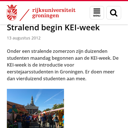
Skip
Skip
Over ons
Actueel
Nieuws
Nieuwsberichten
Menu
Zoek
to
to
en
Content
Navigation
zoeken
Stralend begin KEI-week
13 augustus 2012
Onder een stralende zomerzon zijn duizenden
studenten maandag begonnen aan de KEI-week. De
KEI-week is de introductie voor
eerstejaarsstudenten in Groningen. Er doen meer
dan vierduizend studenten aan mee.