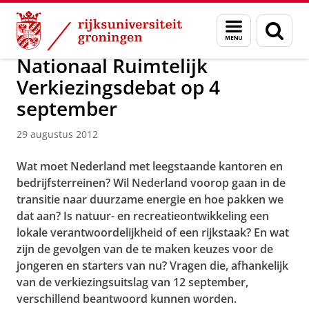
Skip
Skip
Over ons
Actueel
Nieuws
Nieuwsberichten
Menu
Zoek
to
to
en
Content
Navigation
zoeken
Nationaal Ruimtelijk
Verkiezingsdebat op 4
september
29 augustus 2012
Wat moet Nederland met leegstaande kantoren en
bedrijfsterreinen? Wil Nederland voorop gaan in de
transitie naar duurzame energie en hoe pakken we
dat aan? Is natuur- en recreatieontwikkeling een
lokale verantwoordelijkheid of een rijkstaak? En wat
zijn de gevolgen van de te maken keuzes voor de
jongeren en starters van nu? Vragen die, afhankelijk
van de verkiezingsuitslag van 12 september,
verschillend beantwoord kunnen worden.