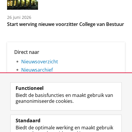
26 juni 2026
Start werving nieuwe voorzitter College van Bestuur
Direct naar
Nieuwsoverzicht
Nieuwsarchief
Functioneel
Biedt de basisfuncties en maakt gebruik van
geanonimiseerde cookies.
F
L
R
I
Y
Volg de RUG
a
i
S
n
o
Standaard
c
n
S
s
u
Biedt de optimale werking en maakt gebruik
e
k
-
t
T
Studiekiezers