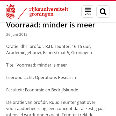
Skip
Skip
Over ons
Actueel
Nieuws
Nieuwsberichten
Menu
Zoek
to
to
en
Content
Navigation
zoeken
Voorraad: minder is meer
26 juni 2012
Oratie: dhr. prof.dr. R.H. Teunter, 16.15 uur,
Academiegebouw, Broerstraat 5, Groningen
Titel: Voorraad: minder is meer
Leeropdracht: Operations Research
Faculteit: Economie en Bedrijfskunde
De oratie van prof.dr. Ruud Teunter gaat over
voorraadbeheersing, een concept dat al zestig jaar
intensief wordt onderzocht. Teunter trekt de