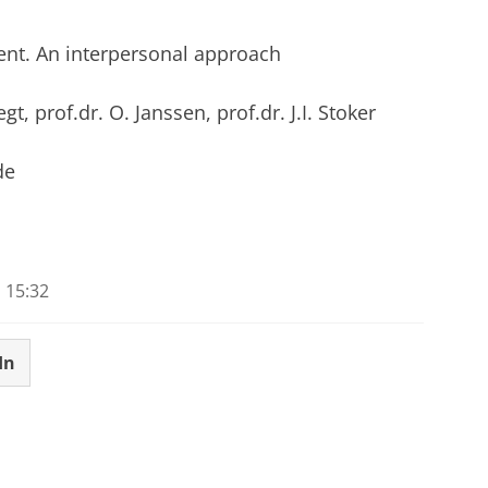
ent. An interpersonal approach
t, prof.dr. O. Janssen, prof.dr. J.I. Stoker
de
 15:32
In