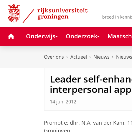
Skip
Skip
to
to
Content
Navigation
breed in kenni
Home
Onderwijs
Onderzoek
Maatsch
Over ons
Actueel
Nieuws
Nieuws
Leader self-enha
interpersonal ap
14 juni 2012
Promotie: dhr. N.A. van der Kam, 1
Groningen