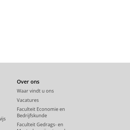
Over ons
Waar vindt u ons
Vacatures
Faculteit Economie en
Bedrijfskunde
ijs
Faculteit Gedrags- en