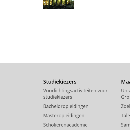
Studiekiezers
Maa
Voorlichtingsactiviteiten voor
Univ
studiekiezers
Gro
Bacheloropleidingen
Zoe
Masteropleidingen
Tal
Scholierenacademie
Sam