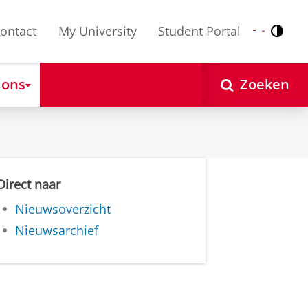
ontact
My University
Student Portal
Contr
Nederlands
English
 ons
Zoeken
Direct naar
Nieuwsoverzicht
Nieuwsarchief