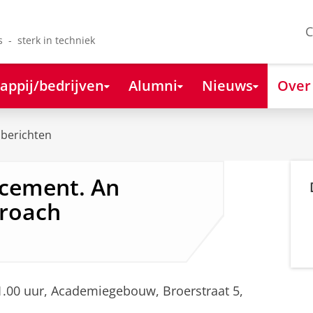
C
s - sterk in techniek
appij/bedrijven
Alumni
Nieuws
Over
berichten
ncement. An
proach
1.00 uur, Academiegebouw, Broerstraat 5,