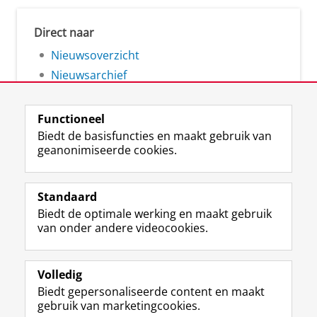
Direct naar
Nieuwsoverzicht
Nieuwsarchief
Functioneel
Biedt de basisfuncties en maakt gebruik van
geanonimiseerde cookies.
F
L
R
I
Y
Volg de RUG
a
i
S
n
o
Standaard
c
n
S
s
u
Biedt de optimale werking en maakt gebruik
e
k
-
t
T
Studiekiezers
van onder andere videocookies.
b
e
f
a
u
Maatschappij/bedrijven
o
d
e
g
b
o
I
e
r
e
Alumni
k
n
d
a
-
Volledig
p
-
R
m
k
Biedt gepersonaliseerde content en maakt
Over ons
a
p
i
-
a
gebruik van marketingcookies.
g
a
j
a
n