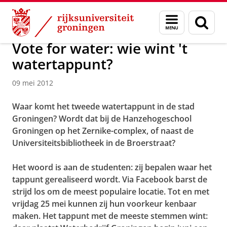
Skip
Skip
Over ons
Actueel
Nieuws
Nieuwsberichten
Menu
Zoek
to
to
en
Content
Navigation
zoeken
Vote for water: wie wint 't
watertappunt?
09 mei 2012
Waar komt het tweede watertappunt in de stad
Groningen? Wordt dat bij de Hanzehogeschool
Groningen op het Zernike-complex, of naast de
Universiteitsbibliotheek in de Broerstraat?
Het woord is aan de studenten: zij bepalen waar het
tappunt gerealiseerd wordt. Via Facebook barst de
strijd los om de meest populaire locatie. Tot en met
vrijdag 25 mei kunnen zij hun voorkeur kenbaar
maken. Het tappunt met de meeste stemmen wint: