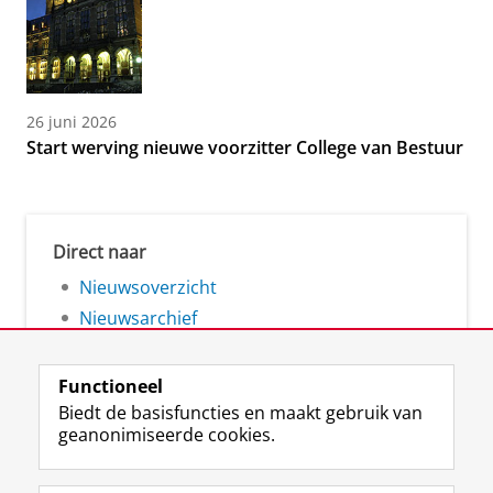
26 juni 2026
Start werving nieuwe voorzitter College van Bestuur
Direct naar
Nieuwsoverzicht
Nieuwsarchief
Functioneel
Biedt de basisfuncties en maakt gebruik van
geanonimiseerde cookies.
F
L
R
I
Y
Volg de RUG