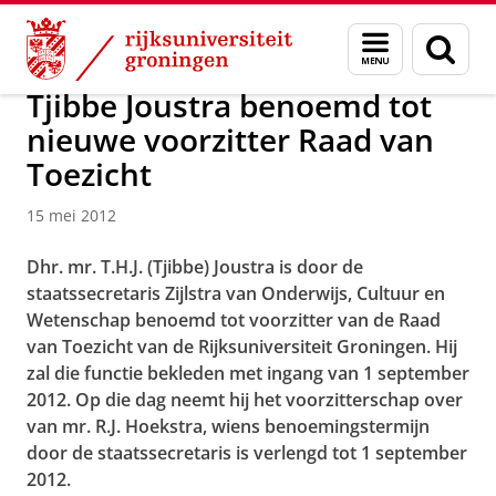
Skip
Skip
Over ons
Actueel
Nieuws
Nieuwsberichten
Menu
Zoek
to
to
en
Content
Navigation
zoeken
Tjibbe Joustra benoemd tot
nieuwe voorzitter Raad van
Toezicht
15 mei 2012
Dhr. mr. T.H.J. (Tjibbe) Joustra is door de
staatssecretaris Zijlstra van Onderwijs, Cultuur en
Wetenschap benoemd tot voorzitter van de Raad
van Toezicht van de Rijksuniversiteit Groningen. Hij
zal die functie bekleden met ingang van 1 september
2012. Op die dag neemt hij het voorzitterschap over
van mr. R.J. Hoekstra, wiens benoemingstermijn
door de staatssecretaris is verlengd tot 1 september
2012.