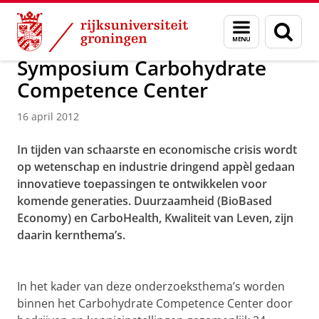
Skip
Skip
Over ons
Actueel
Nieuws
Nieuwsberichten
Menu
Zoek
to
to
en
Content
Navigation
zoeken
Symposium Carbohydrate
Competence Center
16 april 2012
In tijden van schaarste en economische crisis wordt
op wetenschap en industrie dringend appèl gedaan
innovatieve toepassingen te ontwikkelen voor
komende generaties. Duurzaamheid (BioBased
Economy) en CarboHealth, Kwaliteit van Leven, zijn
daarin kernthema’s.
In het kader van deze onderzoeksthema’s worden
binnen het Carbohydrate Competence Center door