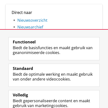
Direct naar
Nieuwsoverzicht
Nieuwsarchief
Functioneel
Biedt de basisfuncties en maakt gebruik van
geanonimiseerde cookies.
F
L
R
I
Y
Volg de RUG
a
i
S
n
o
Standaard
c
n
S
s
u
Biedt de optimale werking en maakt gebruik
e
k
-
t
T
Studiekiezers
van onder andere videocookies.
b
e
f
a
u
Maatschappij/bedrijven
o
d
e
g
b
o
I
e
r
e
Alumni
k
n
d
a
-
Volledig
p
-
R
m
k
Biedt gepersonaliseerde content en maakt
Over ons
a
p
i
-
a
gebruik van marketingcookies.