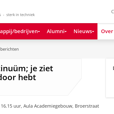
C
s - sterk in techniek
appij/bedrijven
Alumni
Nieuws
Over
berichten
inuüm; je ziet
 door hebt
s, 16.15 uur, Aula Academiegebouw, Broerstraat