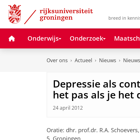
Skip
Skip
to
to
Content
Navigation
breed in kenni
Home
Onderwijs
Onderzoek
Maatsch
Over ons
Actueel
Nieuws
Nieuws
Depressie als cont
het pas als je het
24 april 2012
Oratie: dhr. prof.dr. R.A. Schoever
5, Groningen