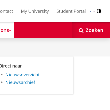
ontact
My University
Student Portal
Contr
Nederlands
English
 ons
Zoeken
Direct naar
Nieuwsoverzicht
Nieuwsarchief