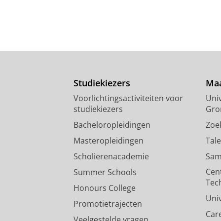
Studiekiezers
Maa
Voorlichtingsactiviteiten voor
Univ
studiekiezers
Gro
Bacheloropleidingen
Zoe
Masteropleidingen
Tal
Scholierenacademie
Sam
Cen
Summer Schools
Tec
Honours College
Uni
Promotietrajecten
Car
Veelgestelde vragen