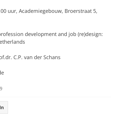
1.00 uur, Academiegebouw, Broerstraat 5,
 profession development and job (re)design:
Netherlands
of.dr. C.P. van der Schans
de
9
In