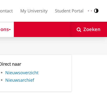
ontact
My University
Student Portal
Contr
Nederlands
English
 ons
Zoeken
Direct naar
Nieuwsoverzicht
Nieuwsarchief