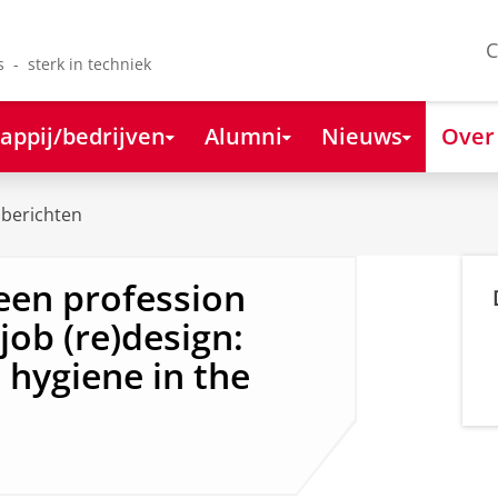
C
s - sterk in techniek
appij/bedrijven
Alumni
Nieuws
Over
berichten
een profession
ob (re)design:
 hygiene in the