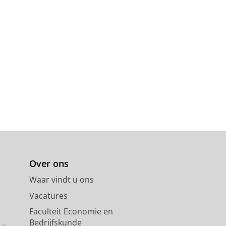
Over ons
Waar vindt u ons
Vacatures
Faculteit Economie en
Bedrijfskunde