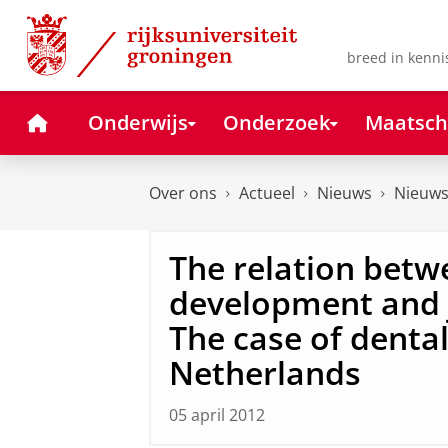
Skip
Skip
to
to
Content
Navigation
breed in kenni
Home
Onderwijs
Onderzoek
Maatsch
Over ons
Actueel
Nieuws
Nieuws
The relation betw
development and j
The case of dental
Netherlands
05 april 2012