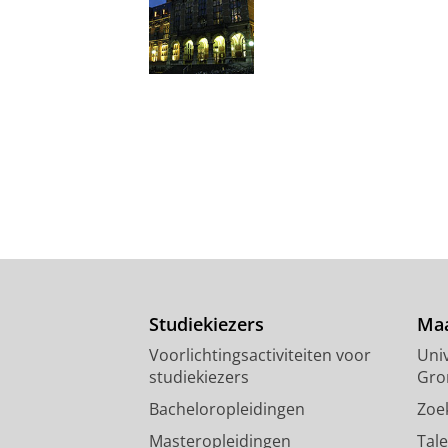
Studiekiezers
Maa
Voorlichtingsactiviteiten voor
Univ
studiekiezers
Gro
Bacheloropleidingen
Zoe
Masteropleidingen
Tal