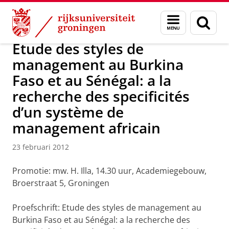
Skip
Skip
Over ons
Actueel
Nieuws
Nieuwsberichten
Menu
Zoek
to
to
en
Content
Navigation
zoeken
Etude des styles de
management au Burkina
Faso et au Sénégal: a la
recherche des specificités
d’un système de
management africain
23 februari 2012
Promotie: mw. H. Illa, 14.30 uur, Academiegebouw,
Broerstraat 5, Groningen
Proefschrift: Etude des styles de management au
Burkina Faso et au Sénégal: a la recherche des