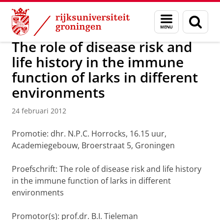
Skip
Skip
Over ons
Actueel
Nieuws
Nieuwsberichten
Menu
Zoek
to
to
en
Content
Navigation
zoeken
The role of disease risk and
life history in the immune
function of larks in different
environments
24 februari 2012
Promotie: dhr. N.P.C. Horrocks, 16.15 uur,
Academiegebouw, Broerstraat 5, Groningen
Proefschrift: The role of disease risk and life history
in the immune function of larks in different
environments
Promotor(s): prof.dr. B.I. Tieleman