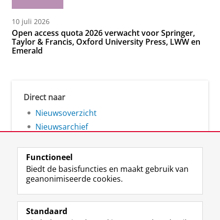
10 juli 2026
Open access quota 2026 verwacht voor Springer,
Taylor & Francis, Oxford University Press, LWW en
Emerald
Direct naar
Nieuwsoverzicht
Nieuwsarchief
Functioneel
Biedt de basisfuncties en maakt gebruik van
geanonimiseerde cookies.
F
L
R
I
Y
Volg de RUG
a
i
S
n
o
Standaard
c
n
S
s
u