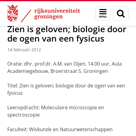
Skip
Skip
Over ons
Actueel
Nieuws
Nieuwsberichten
Menu
Zoek
to
to
en
Content
Navigation
zoeken
Zien is geloven; biologie door
de ogen van een fysicus
14 februari 2012
Oratie: dhr. prof.dr. A.M. van Oijen, 14.00 uur, Aula
Academiegebouw, Broerstraat 5, Groningen
Titel: Zien is geloven; biologie door de ogen van een
fysicus
Leeropdracht: Moleculaire microscopie en
spectroscopie
Faculteit: Wiskunde en Natuurwetenschappen