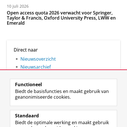
10 juli 2026
Open access quota 2026 verwacht voor Springer,
Taylor & Francis, Oxford University Press, LWW en
Emerald
Direct naar
Nieuwsoverzicht
Nieuwsarchief
Functioneel
Biedt de basisfuncties en maakt gebruik van
geanonimiseerde cookies.
F
L
R
I
Y
Volg de RUG
a
i
S
n
o
Standaard
c
n
S
s
u
Biedt de optimale werking en maakt gebruik
e
k
-
t
T
Studiekiezers