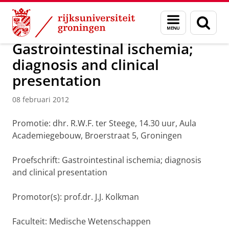
Skip
Skip
Over ons
Actueel
Nieuws
Nieuwsberichten
Menu
Zoek
to
to
en
Content
Navigation
zoeken
Gastrointestinal ischemia;
diagnosis and clinical
presentation
08 februari 2012
Promotie: dhr. R.W.F. ter Steege, 14.30 uur, Aula
Academiegebouw, Broerstraat 5, Groningen
Proefschrift: Gastrointestinal ischemia; diagnosis
and clinical presentation
Promotor(s): prof.dr. J.J. Kolkman
Faculteit: Medische Wetenschappen