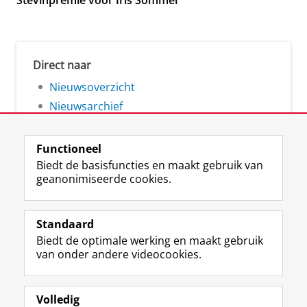
Stevinpremie voor Iris Sommer
Direct naar
Nieuwsoverzicht
Nieuwsarchief
Functioneel
Biedt de basisfuncties en maakt gebruik van
geanonimiseerde cookies.
F
L
R
I
Y
Volg de RUG
a
i
S
n
o
Standaard
c
n
S
s
u
Biedt de optimale werking en maakt gebruik
e
k
-
t
T
Studiekiezers
van onder andere videocookies.
b
e
f
a
u
Maatschappij/bedrijven
o
d
e
g
b
o
I
e
r
e
Alumni
k
n
d
a
-
Volledig