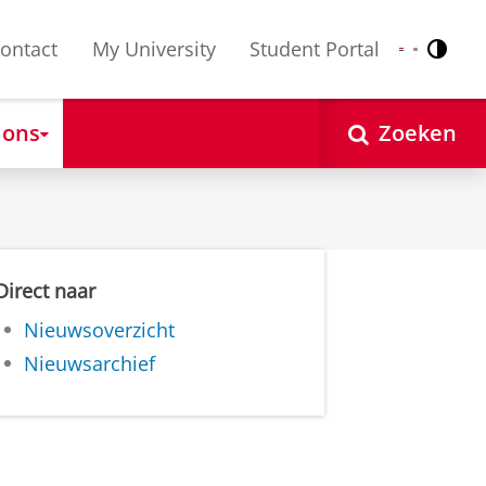
ontact
My University
Student Portal
Contr
Nederlands
English
 ons
Zoeken
Direct naar
Nieuwsoverzicht
Nieuwsarchief