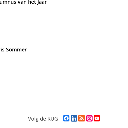
umnus van het Jaar
Iris Sommer
F
L
R
I
Y
Volg de RUG
a
i
S
n
o