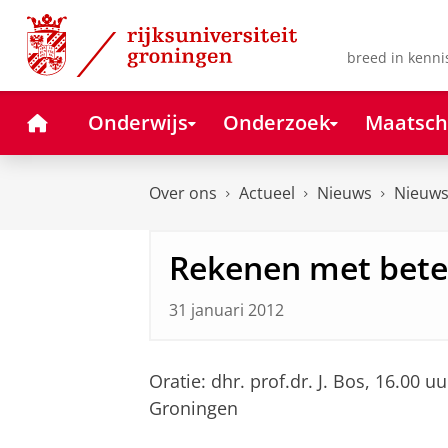
Skip
Skip
to
to
Content
Navigation
breed in kenni
Home
Onderwijs
Onderzoek
Maatsch
Over ons
Actueel
Nieuws
Nieuws
Rekenen met bete
31 januari 2012
Oratie: dhr. prof.dr. J. Bos, 16.00
Groningen