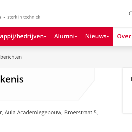
C
s - sterk in techniek
appij/bedrijven
Alumni
Nieuws
Over
berichten
kenis
 uur, Aula Academiegebouw, Broerstraat 5,