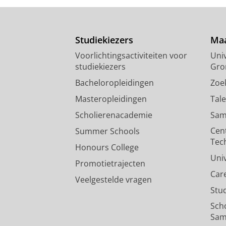
Studiekiezers
Maa
Voorlichtingsactiviteiten voor
Univ
studiekiezers
Gro
Bacheloropleidingen
Zoe
Masteropleidingen
Tal
Scholierenacademie
Sam
Cen
Summer Schools
Tec
Honours College
Uni
Promotietrajecten
Car
Veelgestelde vragen
Stu
Sch
Sam