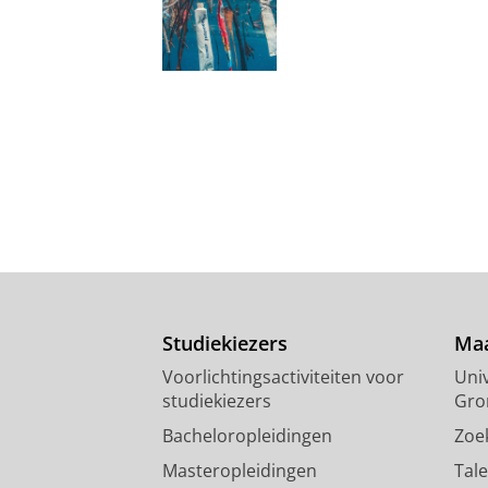
Studiekiezers
Maa
Voorlichtingsactiviteiten voor
Univ
studiekiezers
Gro
Bacheloropleidingen
Zoe
Masteropleidingen
Tal