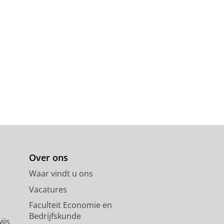
Over ons
Waar vindt u ons
Vacatures
Faculteit Economie en
Bedrijfskunde
ijs