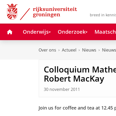
Skip
Skip
to
to
Content
Navigation
breed in kenni
Home
Onderwijs
Onderzoek
Maatsch
Over ons
Actueel
Nieuws
Nieuws
Colloquium Mathe
Robert MacKay
30 november 2011
Join us for coffee and tea at 12.45 