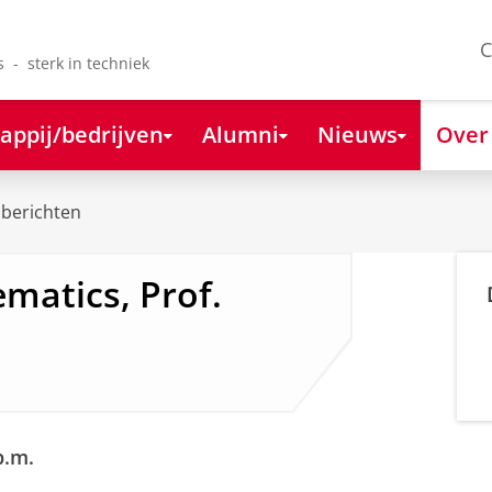
C
s - sterk in techniek
appij/bedrijven
Alumni
Nieuws
Over
berichten
matics, Prof.
p.m.