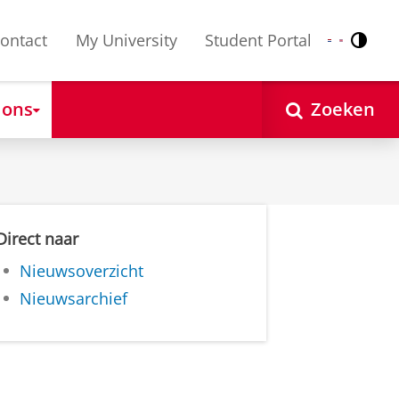
ontact
My University
Student Portal
Contr
Nederlands
English
 ons
Zoeken
Direct naar
Nieuwsoverzicht
Nieuwsarchief