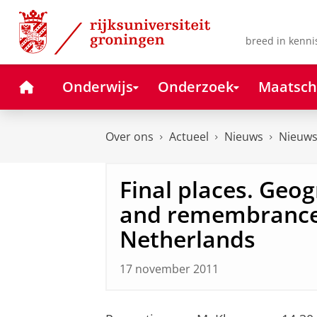
Skip
Skip
to
to
Content
Navigation
breed in kenni
Home
Onderwijs
Onderzoek
Maatsch
Over ons
Actueel
Nieuws
Nieuws
Final places. Geo
and remembrance 
Netherlands
17 november 2011