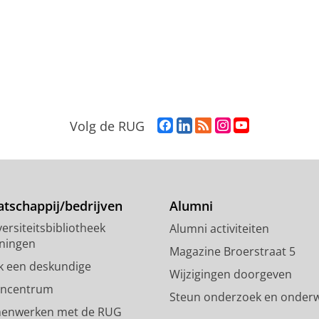
F
L
R
I
Y
Volg de RUG
a
i
S
n
o
c
n
S
s
u
e
k
-
t
T
b
e
f
a
u
o
d
e
g
b
tschappij/bedrijven
Alumni
o
I
e
r
e
ersiteitsbibliotheek
Alumni activiteiten
k
n
d
a
-
ningen
p
-
R
m
k
Magazine Broerstraat 5
a
p
i
-
a
k een deskundige
Wijzigingen doorgeven
g
a
j
a
n
encentrum
Steun onderzoek en onderw
i
g
k
c
a
enwerken met de RUG
n
i
s
c
a