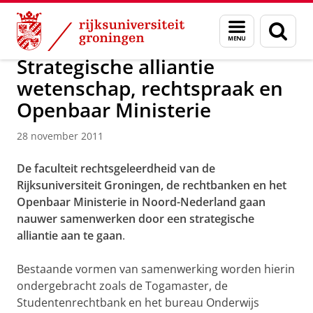
Skip
Skip
Over ons
Actueel
Nieuws
Nieuwsberichten
Menu
Zoek
to
to
en
Content
Navigation
zoeken
Strategische alliantie
wetenschap, rechtspraak en
Openbaar Ministerie
28 november 2011
De faculteit rechtsgeleerdheid van de
Rijksuniversiteit Groningen, de rechtbanken en het
Openbaar Ministerie in Noord-Nederland gaan
nauwer samenwerken door een strategische
alliantie aan te gaan
.
Bestaande vormen van samenwerking worden hierin
ondergebracht zoals de Togamaster, de
Studentenrechtbank en het bureau Onderwijs