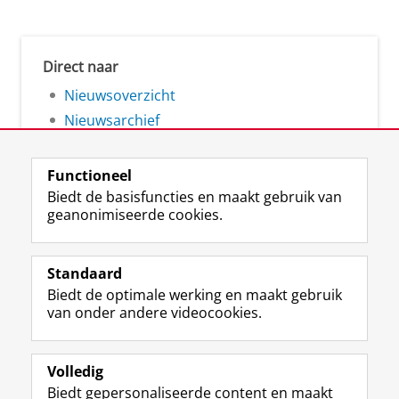
Direct naar
Nieuwsoverzicht
Nieuwsarchief
Functioneel
Biedt de basisfuncties en maakt gebruik van
geanonimiseerde cookies.
F
L
R
I
Y
Volg de RUG
a
i
S
n
o
Standaard
c
n
S
s
u
Biedt de optimale werking en maakt gebruik
e
k
-
t
T
Studiekiezers
van onder andere videocookies.
b
e
f
a
u
Maatschappij/bedrijven
o
d
e
g
b
o
I
e
r
e
Alumni
k
n
d
a
-
Volledig
p
-
R
m
k
Biedt gepersonaliseerde content en maakt