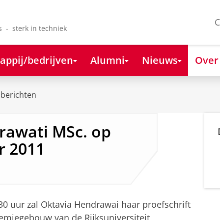
C
s - sterk in techniek
appij/bedrijven
Alumni
Nieuws
Over
berichten
rawati MSc. op
r 2011
30 uur zal Oktavia Hendrawai haar proefschrift
emiegebouw van de Rijksuniversiteit