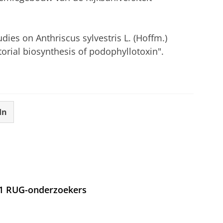
tudies on Anthriscus sylvestris L. (Hoffm.)
orial biosynthesis of podophyllotoxin".
In
21 RUG-onderzoekers