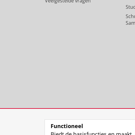
Veelgestelde vragen
Stu
Sch
Sam
Functioneel
Biedt de basisfuncties en maakt