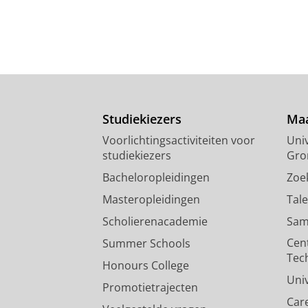
Studiekiezers
Maa
Voorlichtingsactiviteiten voor
Univ
studiekiezers
Gro
Bacheloropleidingen
Zoe
Masteropleidingen
Tal
Scholierenacademie
Sam
Cen
Summer Schools
Tec
Honours College
Uni
Promotietrajecten
Car