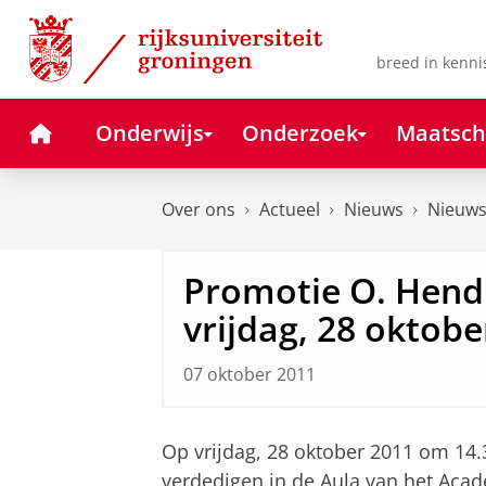
Skip
Skip
to
to
Content
Navigation
breed in kenni
Home
Onderwijs
Onderzoek
Maatsch
Over ons
Actueel
Nieuws
Nieuws
Promotie O. Hend
vrijdag, 28 oktobe
07 oktober 2011
Op vrijdag, 28 oktober 2011 om 14.
verdedigen in de Aula van het Acad