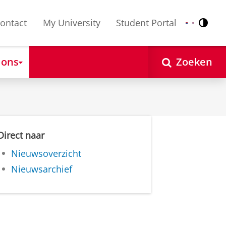
ontact
My University
Student Portal
Contr
Nederlands
English
 ons
Zoeken
Direct naar
Nieuwsoverzicht
Nieuwsarchief