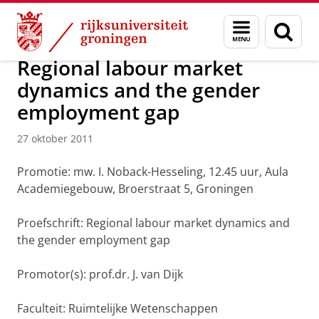
Skip
Skip
Over ons
Actueel
Nieuws
Nieuwsberichten
Menu
Zoek
to
to
en
Content
Navigation
zoeken
Regional labour market
dynamics and the gender
employment gap
27 oktober 2011
Promotie: mw. I. Noback-Hesseling, 12.45 uur, Aula
Academiegebouw, Broerstraat 5, Groningen
Proefschrift: Regional labour market dynamics and
the gender employment gap
Promotor(s): prof.dr. J. van Dijk
Faculteit: Ruimtelijke Wetenschappen