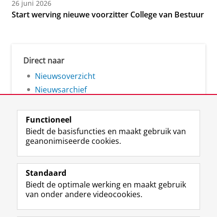
26 juni 2026
Start werving nieuwe voorzitter College van Bestuur
Direct naar
Nieuwsoverzicht
Nieuwsarchief
Functioneel
Biedt de basisfuncties en maakt gebruik van
geanonimiseerde cookies.
F
L
R
I
Y
Volg de RUG
a
i
S
n
o
Standaard
c
n
S
s
u
Biedt de optimale werking en maakt gebruik
e
k
-
t
T
Studiekiezers
van onder andere videocookies.
b
e
f
a
u
Maatschappij/bedrijven
o
d
e
g
b
o
I
e
r
e