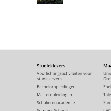
Studiekiezers
Maa
Voorlichtingsactiviteiten voor
Univ
studiekiezers
Gro
Bacheloropleidingen
Zoe
Masteropleidingen
Tal
Scholierenacademie
Sam
Cen
Summer Schools