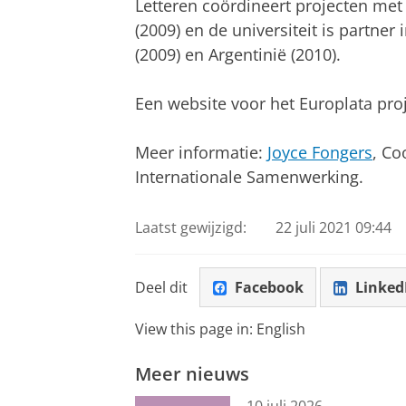
Letteren coördineert projecten met
(2009) en de universiteit is partne
(2009) en Argentinië (2010).
Een website voor het Europlata pro
Meer informatie:
Joyce Fongers
, Co
Internationale Samenwerking.
Laatst gewijzigd:
22 juli 2021 09:44
Deel dit
Facebook
Linked
View this page in:
English
Meer nieuws
10 juli 2026