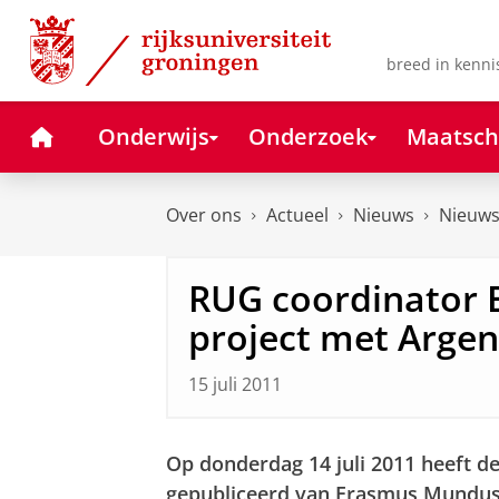
Skip
Skip
to
to
Content
Navigation
breed in kenni
Home
Onderwijs
Onderzoek
Maatsch
Over ons
Actueel
Nieuws
Nieuws
RUG coordinator
project met Argen
15 juli 2011
Op donderdag 14 juli 2011 heeft d
gepubliceerd van Erasmus Mundus 