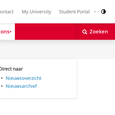
ontact
My University
Student Portal
Contr
Nederlands
English
 ons
Zoeken
Direct naar
Nieuwsoverzicht
Nieuwsarchief