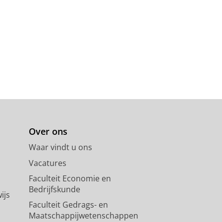
Over ons
Waar vindt u ons
Vacatures
Faculteit Economie en
Bedrijfskunde
ijs
Faculteit Gedrags- en
Maatschappijwetenschappen