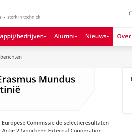
C
s - sterk in techniek
appij/bedrijven
Alumni
Nieuws
Over
berichten
 Erasmus Mundus
tinië
e Europese Commissie de selectieresultaten
Actie 2 (voorheen External Cooperation