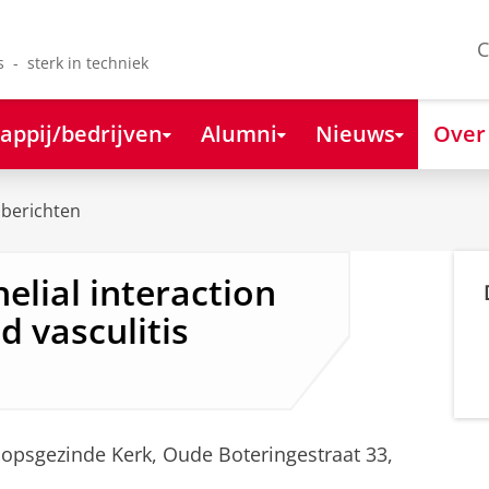
C
s - sterk in techniek
appij/bedrijven
Alumni
Nieuws
Over
berichten
elial interaction
d vasculitis
opsgezinde Kerk, Oude Boteringestraat 33,