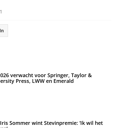
1
In
026 verwacht voor Springer, Taylor &
versity Press, LWW en Emerald
ris Sommer wint Stevinpremie: ‘Ik wil het