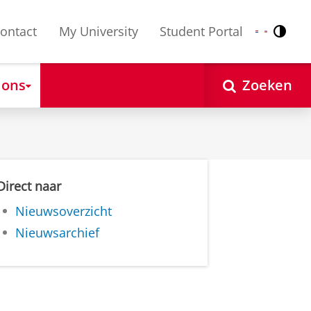
ontact
My University
Student Portal
Contr
Nederlands
English
 ons
Zoeken
Direct naar
Nieuwsoverzicht
Nieuwsarchief