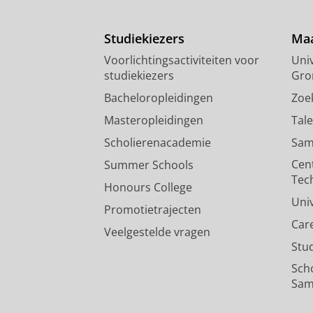
Studiekiezers
Maa
Voorlichtingsactiviteiten voor
Univ
studiekiezers
Gro
Bacheloropleidingen
Zoe
Masteropleidingen
Tal
Scholierenacademie
Sam
Cen
Summer Schools
Tec
Honours College
Uni
Promotietrajecten
Car
Veelgestelde vragen
Stu
Sch
Sam