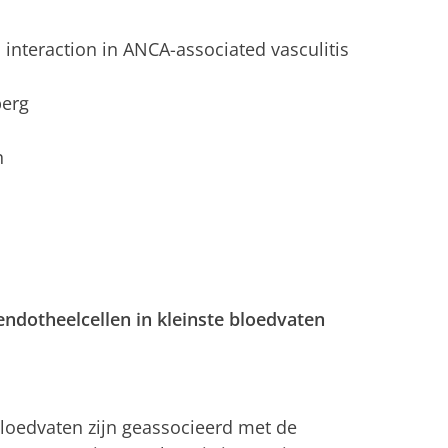
l interaction in ANCA-associated vasculitis
berg
n
endotheelcellen in kleinste bloedvaten
bloedvaten zijn geassocieerd met de