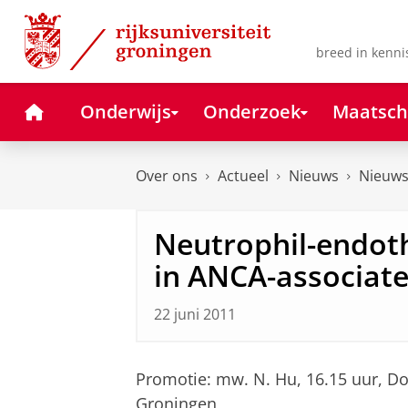
Skip
Skip
to
to
Content
Navigation
breed in kenni
Home
Onderwijs
Onderzoek
Maatsch
Over ons
Actueel
Nieuws
Nieuws
Neutrophil-endoth
in ANCA-associate
22 juni 2011
Promotie: mw. N. Hu, 16.15 uur, Do
Groningen