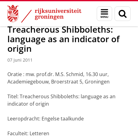
Skip
Skip
Over ons
Actueel
Nieuws
Nieuwsberichten
Menu
Zoek
to
to
en
Content
Navigation
zoeken
Treacherous Shibboleths:
language as an indicator of
origin
07 juni 2011
Oratie
: mw. prof.dr. M.S. Schmid, 16.30 uur,
Academiegebouw, Broerstraat 5, Groningen
Titel: Treacherous Shibboleths: language as an
indicator of origin
Leeropdracht: Engelse taalkunde
Faculteit: Letteren