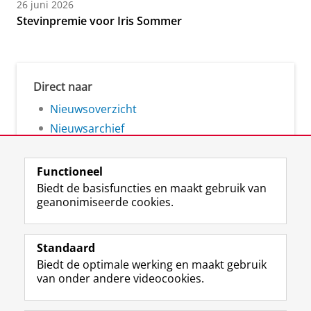
26 juni 2026
Stevinpremie voor Iris Sommer
Direct naar
Nieuwsoverzicht
Nieuwsarchief
Functioneel
Biedt de basisfuncties en maakt gebruik van
geanonimiseerde cookies.
F
L
R
I
Y
Volg de RUG
a
i
S
n
o
Standaard
c
n
S
s
u
Biedt de optimale werking en maakt gebruik
e
k
-
t
T
Studiekiezers
van onder andere videocookies.
b
e
f
a
u
Maatschappij/bedrijven
o
d
e
g
b
o
I
e
r
e