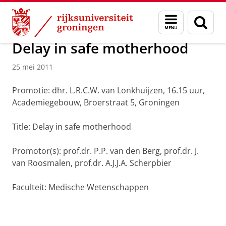
Skip
Skip
Over ons
Actueel
Nieuws
Nieuwsberichten
Menu
Zoek
to
to
en
Content
Navigation
zoeken
Delay in safe motherhood
25 mei 2011
Promotie: dhr. L.R.C.W. van Lonkhuijzen, 16.15 uur,
Academiegebouw, Broerstraat 5, Groningen
Title: Delay in safe motherhood
Promotor(s): prof.dr. P.P. van den Berg, prof.dr. J.
van Roosmalen, prof.dr. A.J.J.A. Scherpbier
Faculteit: Medische Wetenschappen