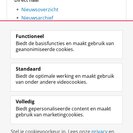
Direct naar
Nieuwsoverzicht
Nieuwsarchief
Functioneel
Biedt de basisfuncties en maakt gebruik van
geanonimiseerde cookies.
F
L
R
I
Y
Volg de RUG
a
i
S
n
o
Standaard
c
n
S
s
u
Biedt de optimale werking en maakt gebruik
e
k
-
t
T
Studiekiezers
van onder andere videocookies.
b
e
f
a
u
Maatschappij/bedrijven
o
d
e
g
b
o
I
e
r
e
Alumni
k
n
d
a
-
Volledig
p
-
R
m
k
Biedt gepersonaliseerde content en maakt
Over ons
a
p
i
-
a
gebruik van marketingcookies.
g
a
j
a
n
i
g
k
c
a
Disclaimer & Copyright
Privacy
Cookies
n
i
s
c
a
Stel je cookievoorkeur in. Lees onze
privacy
en