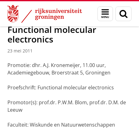
Skip
Skip
Over ons
Actueel
Nieuws
Nieuwsberichten
Menu
Zoek
to
to
en
Content
Navigation
zoeken
Functional molecular
electronics
23 mei 2011
Promotie: dhr. A.J. Kronemeijer, 11.00 uur,
Academiegebouw, Broerstraat 5, Groningen
Proefschrift: Functional molecular electronics
Promotor(s): prof.dr. P.W.M. Blom, prof.dr. D.M. de
Leeuw
Faculteit: Wiskunde en Natuurwetenschappen