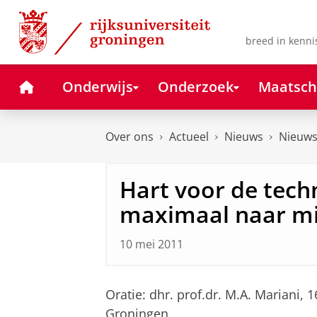
Skip
Skip
to
to
Content
Navigation
breed in kenni
Home
Onderwijs
Onderzoek
Maatsch
Over ons
Actueel
Nieuws
Nieuws
Hart voor de tech
maximaal naar mi
10 mei 2011
Oratie: dhr. prof.dr. M.A. Mariani,
Groningen