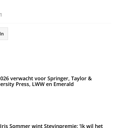
1
In
026 verwacht voor Springer, Taylor &
versity Press, LWW en Emerald
ris Sommer wint Stevinpremie: ‘Ik wil het