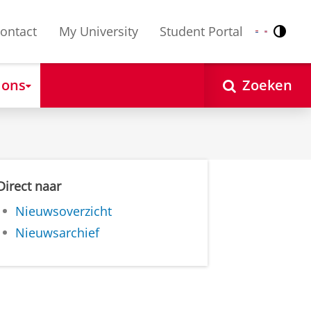
ontact
My University
Student Portal
Contr
Nederlands
English
 ons
Zoeken
Direct naar
Nieuwsoverzicht
Nieuwsarchief