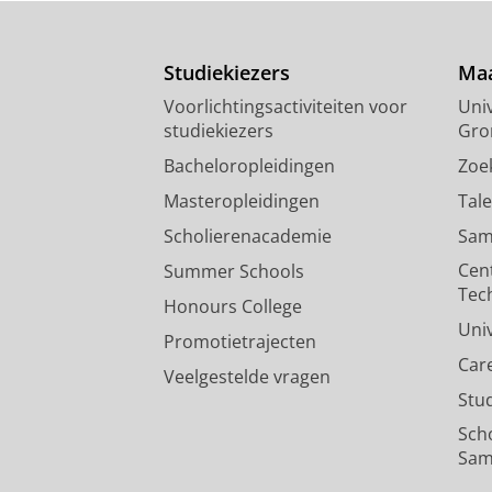
Studiekiezers
Maa
Voorlichtingsactiviteiten voor
Univ
studiekiezers
Gro
Bacheloropleidingen
Zoe
Masteropleidingen
Tal
Scholierenacademie
Sam
Cen
Summer Schools
Tec
Honours College
Uni
Promotietrajecten
Car
Veelgestelde vragen
Stu
Sch
Sam