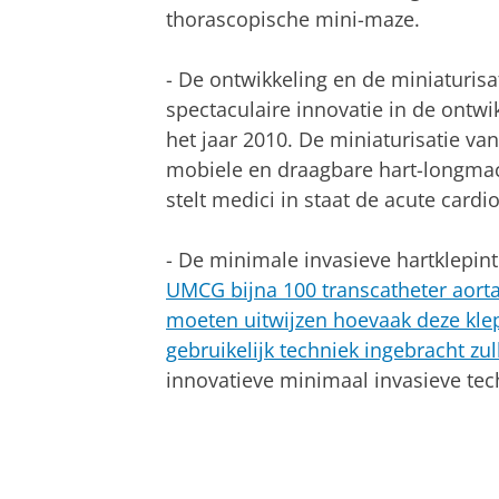
thorascopische mini-maze.
- De ontwikkeling en de miniaturis
spectaculaire innovatie in de ontw
het jaar 2010. De miniaturisatie va
mobiele en draagbare hart-longmac
stelt medici in staat de acute card
- De minimale invasieve hartklepint
UMCG bijna 100 transcatheter aort
moeten uitwijzen hoevaak deze kle
gebruikelijk techniek ingebracht zu
innovatieve minimaal invasieve tech