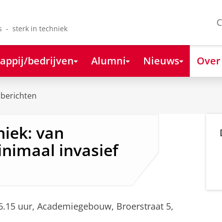
C
s - sterk in techniek
appij/bedrijven
Alumni
Nieuws
Over
berichten
niek: van
nimaal invasief
 16.15 uur, Academiegebouw, Broerstraat 5,