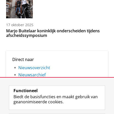
17 oktober 2025
Marjo Buitelaar koninklijk onderscheiden tijdens
afscheidssymposium
Direct naar
Nieuwsoverzicht
Nieuwsarchief
Functioneel
Biedt de basisfuncties en maakt gebruik van
geanonimiseerde cookies.
F
L
R
I
Y
Volg de RUG