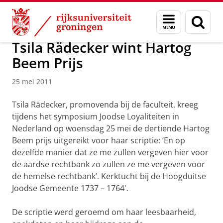
Skip
Skip
Over ons
Actueel
Nieuws
Nieuwsberichten
Menu
Zoek
to
to
en
Content
Navigation
zoeken
Tsila Rädecker wint Hartog
Beem Prijs
25 mei 2011
Tsila Rädecker, promovenda bij de faculteit, kreeg
tijdens het symposium Joodse Loyaliteiten in
Nederland op woensdag 25 mei de dertiende Hartog
Beem prijs uitgereikt voor haar scriptie: ‘En op
dezelfde manier dat ze me zullen vergeven hier voor
de aardse rechtbank zo zullen ze me vergeven voor
de hemelse rechtbank’. Kerktucht bij de Hoogduitse
Joodse Gemeente 1737 – 1764'.
De scriptie werd geroemd om haar leesbaarheid,