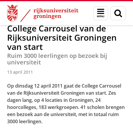
Skip
Skip
Over ons
Actueel
Nieuws
Nieuwsberichten
Menu
Zoek
to
to
en
Content
Navigation
zoeken
College Carrousel van de
Rijksuniversiteit Groningen
van start
Ruim 3000 leerlingen op bezoek bij
universiteit
13 april 2011
Op dinsdag 12 april 2011 gaat de College Carrousel
van de Rijksuniversiteit Groningen van start. Zes
dagen lang, op 4 locaties in Groningen, 24
hoorcolleges, 183 werkgroepen. 41 scholen brengen
een bezoek aan de universiteit, met in totaal ruim
3000 leerlingen.