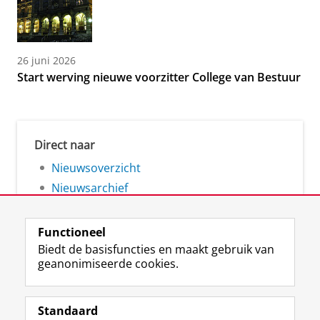
26 juni 2026
Start werving nieuwe voorzitter College van Bestuur
Direct naar
Nieuwsoverzicht
Nieuwsarchief
Functioneel
Biedt de basisfuncties en maakt gebruik van
geanonimiseerde cookies.
F
L
R
I
Y
Volg de RUG
a
i
S
n
o
Standaard
c
n
S
s
u